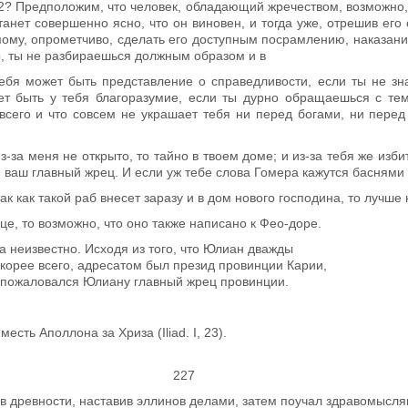
2
? Предположим, что человек, обла­дающий жречеством, возможно, 
танет совершенно ясно, что он вино­вен, и тогда уже, отрешив его
мому, опрометчиво, сделать его доступ­ным посрамлению, наказан
но, ты не разбираешься должным образом и в
ебя может быть представление о спра­ведливости, если ты не зна
ет быть у тебя благоразумие, если ты дурно обращаешься с тем
 всего и что совсем не украшает тебя ни перед богами, ни пере
-за меня не открыто, то тайно в твоем доме; и из-за тебя же изби
 ваш главный жрец. И если уж тебе слова Гомера кажутся баснями
ак как такой раб внесет заразу и в дом нового господина, то лучше 
це, то возможно, что оно также написано к Фео-доре.
 неизвестно. Исходя из того, что Юлиан дважды
корее всего, адресатом был презид провинции Карии,
о пожаловался Юлиану главный жрец провинции.
сть Аполлона за Хриза (Iliad. I, 23).
НИЕ 227
в древности, наставив эллинов де­лами, затем поучал здравомысл