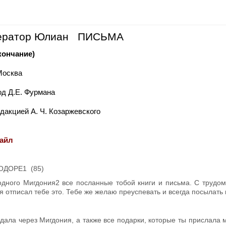
ератор Юлиан ПИСЬМА
кончание)
Москва
д Д.Е. Фурмана
дакцией А. Ч. Козаржевского
айл
ОДОРЕ
1
(85)
одного Мигдония
2
все послан­ные тобой книги и письма. С трудом
я отписал тебе это. Тебе же же­лаю преуспевать и всегда посылать 
едала через Мигдония, а также все подарки, которые ты прислала м