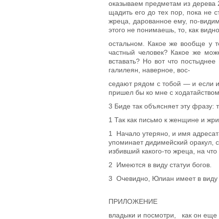
оказываем предметам из дерева
щадить его до тех пор, пока не с
жре­ца, дарованное ему, по-види
этого не понимаешь, то, как вид
остальном. Какое же вообще у т
частный человек? Какое же мож
вставать? Но вот что постыднее
галилеян, наверное, вос-
седают рядом с тобой — и если из
пришел бы ко мне с ходатайством
3
Биде так объясняет эту фразу: т
1
Так как письмо к женщине и жри
1
Начало утеряно, и имя адресата
упоминает дидимейский оракул, с
избивший какого-то жреца, на чт
2
Имеются в виду статуи богов.
3
Очевидно, Юлиан имеет в виду ме
ПРИЛОЖЕ
владыки и посмотри, как он еще 