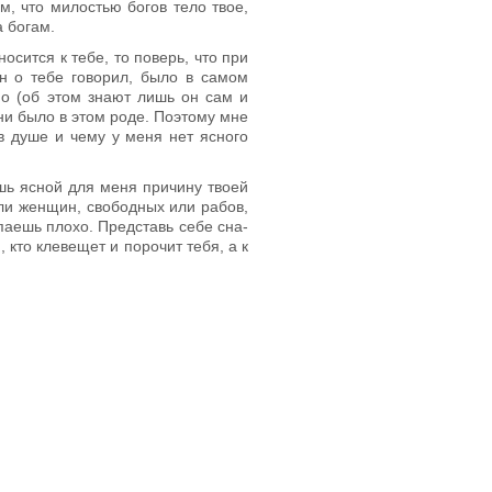
, что милостью бо­гов тело твое,
а богам.
осится к тебе, то поверь, что при
он о тебе говорил, было в самом
сно (об этом знают лишь он сам и
ни было в этом роде. Поэтому мне
в душе и чему у меня нет ясного
ешь ясной для меня причину твоей
 или женщин, свободных или рабов,
упаешь плохо. Представь себе сна­
 кто клевещет и порочит тебя, а к