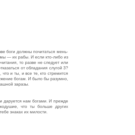
зве боги должны почитаться мень­
 мы — их рабы. И если кто-либо из
читания, то разве не следует или
 отказаться от обладания слугой
3
?
 что и ты, и все те, кто стремится
ужение богам. И было бы разумно,
рашной заразы.
 и даруется нам богами. И прежде
икодушие, что ты больше других
тебе знаках их милости.