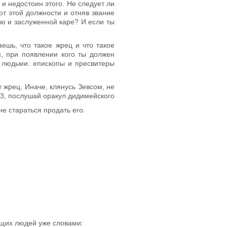
и недостоин этого. Не следует ли
 от этой должности и отняв звание
ию и заслуженной каре? И если ты
ешь, что такое жрец и что такое
, при появлении кого ты должен
д людьми: епископы и пресвитеры
т жрец. Иначе, клянусь Зевсом, не
3
, послушай оракул дидимейского
не стараться продать его.
ящих людей уже словами: