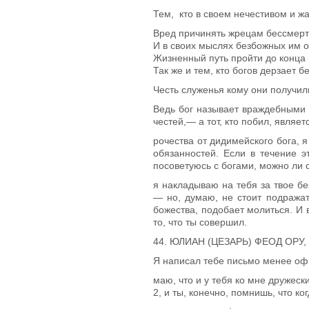
Тем, кто в своем нечестивом и ж
Вред причинять жрецам бессмер
И в своих мыслях безбожных им 
Жизненный путь пройти до конца 
Так же и тем, кто богов дерзает 
Честь служенья кому они получил
Ведь бог называет враждебными б
честей,— а тот, кто побил, являе
рочества от дидимейского бога, 
обязанностей. Если в течение 
посоветуюсь с богами, можно ли с
я накладываю на тебя за твое бе
— но, думаю, не стоит подражат
божества, подобает молиться. И 
то, что ты со­вершил.
44. ЮЛИАН (ЦЕЗАРЬ) ФЕОД ОР
Я написал тебе письмо менее офи
маю, что и у тебя ко мне дружеск
2
, и ты, конечно, помнишь, что к