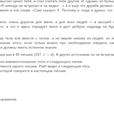
н высоко ценит тебя, и стал считать тебя другом. И, однако, из бол
«Я никогда не встречал и не ви­дел…»
4
и еще что дружбе должно п
меня и эти слова: «Сам сказал»
5
. Поэтому и тогда я думал, что
дело, очень дорогое для меня, а для всех людей — в высшей с
го, а это и здесь порадует меня и даст добрую надежду на б
ьше тела или вместе с телом, и не верим никому из людей, но л
нание этого, если только можно про необходи­мое говорить «
оги должны иметь истинное знание.
е раз в 45 письме (297, с — d). В других источ­никах он не встреча
но взаимоотношение этого и следующего писем.
гмента одного письма. Райт видит в следующем пись­
которой говорится в настоящем письме.
ыражение.