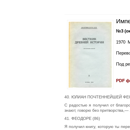
Имп
№3
(о
1970 
Перево
Под ре
PDF
ф
40. ЮЛИАН ПОЧТЕННЕЙШЕЙ ФЕ
С радостью я получил от благор
знают, говорю без притворства,— 
41. ФЕОДОРЕ (86)
Я получил книгу, которую ты пер