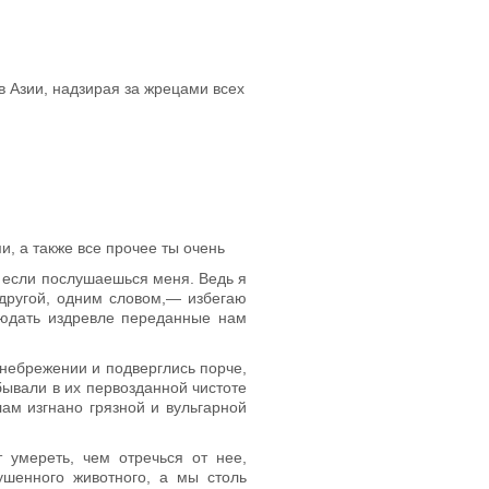
в Азии, надзирая за жрецами всех
, а также все прочее ты очень
о, если послушаешься меня. Ведь я
о другой, одним словом,— избегаю
людать издревле переданные нам
енебрежении и подверглись порче,
бывали в их первозданной чистоте
ам изгнано грязной и вульгарной
т умереть, чем отречься от нее,
ушенного животного, а мы столь