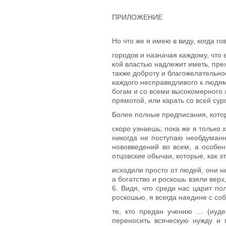
ПРИЛОЖЕНИЕ
Но что же я имею в виду, когда 
городов и назначая каждому, что
кой властью надлежит иметь, преж
также доброту и благожелательност
каждого несправедливого к людям
богам и со всеми высокомерного 
прямотой, или карать со всей сур
Более полные предписания, котор
скоро узнаешь; пока же я только 
никогда не поступаю необдуманно
нововведений во всем, а особе
отцовские обычаи, которые, как э
исходили просто от людей, они н
а богатство и роскошь взяли вер
6
. Видя, что среди нас царит п
роскошью, я всегда наедине с соб
те, кто предан учению … (иуде
переносить всяческую нужду и 