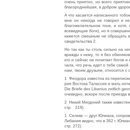
очень приятно, но всего приятне
благороднейшая, в добром здоров
А что касается написанного тобо
мне он никогда не говорил и не
благожела­тельном тоне, и хотя,
всевидящие боги), но я совершен
кажется смешным не обращать вн
свидетельства
2
.
Но так как ты столь сильно на н
вражды к нему, то я без обиняков
кто и сейчас не почитает богов и
чала, что речь идет о тебе самой
нам, твоим друзьям, относится с
1
Феодора известна из переписки
рия Востока Талассия и мать нота
Die Briefe des Libanius zeitlich ge
очевидно, вскоре после приезда в
2
Некий Мигдoний также известен и
стр. 219).
1
Селевк — друг Юлиана, сопрово
Либания видно, что в 362 г. Юлиан
стр. 272).