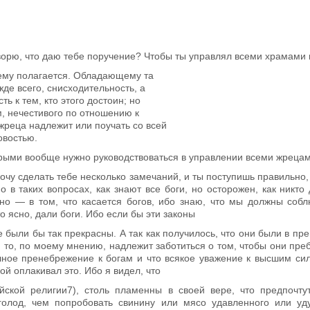
говорю, что даю тебе поручение? Чтобы ты управлял всеми храмами 
 ему полагается. Обладающему та­
де всего, снисходительность, а
ь к тем, кто этого достоин; но
, нечестивого по отношению к
жреца надлежит или поучать со всей
овостью.
ыми вообще нужно руководст­воваться в управлении всеми жрецами
хочу сделать тебе несколько заме­чаний, и ты поступишь правильн
 в таких вопросах, как знают все боги, но осторожен, как никт
нно — в том, что касается богов, ибо знаю, что мы должны соб
то ясно, дали боги. Ибо если бы эти законы
е были бы так прекрасны. А так как получилось, что они были в пр
х, то, по моему мнению, надлежит заботиться о том, чтобы они пре
олное пренебрежение к богам и что всякое уважение к высшим сил
ой оплакивал это. Ибо я видел, что
йской религии
7
), столь пламенны в своей вере, что предпочту
голод, чем попробовать свинину или мясо удавленного или уд