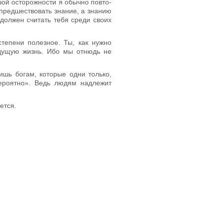
ьшой осторожности я обычно повто­
редшествовать знание, а зна­нию
 должен считать тебя среди своих
тепени полезное. Ты, как нужно
удущую жизнь. Ибо мы отнюдь не
ишь богам, которые одни только,
вероятно». Ведь людям надлежит
ется.