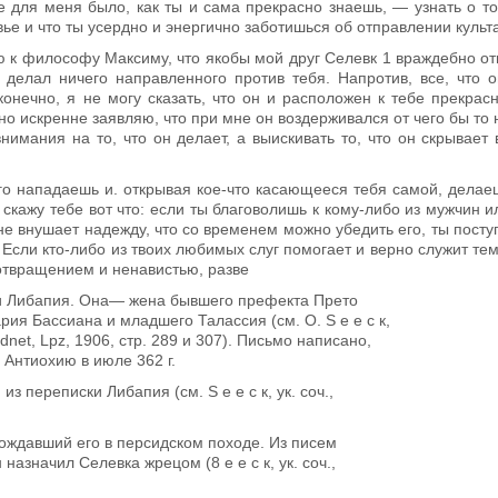
е для меня было, как ты и сама прекрасно знаешь, — узнать о том
ье и что ты усердно и энергично заботишься об отправлении культ
ю к философу Максиму, что яко­бы мой друг Селевк
1
враждебно отн
 делал ничего направленного против тебя. Напротив, все, что 
 конечно, я не могу сказать, что он и располо­жен к тебе прекра
но искренне заявляю, что при мне он воздерживался от чего бы то 
имания на то, что он делает, а выискивать то, что он скрывает 
его нападаешь и. открывая кое-что касающееся тебя самой, дела
 скажу тебе вот что: если ты благо­волишь к кому-либо из мужчин
 не внушает надежду, что со време­нем можно убедить его, ты пост
. Если кто-либо из твоих любимых слуг помогает и верно служит тем,
 отвращением и ненавистью, разве
 Либапия. Она— жена бывшего префекта Прето­
рия Бассиана и младшего Талассия (см. О. S е е с к,
ordnet, Lpz, 1906, стр. 289 и 307). Письмо написано,
 Антиохию в июле 362 г.
з переписки Либапия (см. S e е с к, ук. соч.,
ждавший его в персидском походе. Из писем
 назначил Селевка жрецом (8 е е с к, ук. соч.,