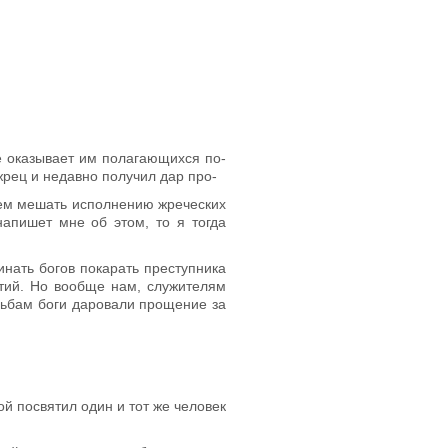
не оказывает им полагающихся по­
жрец и недавно получил дар про-
вием мешать исполнению жреческих
апишет мне об этом, то я тогда
инать богов покарать преступника
ятий. Но вообще нам, служителям
ольбам боги даровали прощение за
ой посвятил один и тот же человек