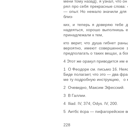
мени тому назад), я узнал, что о
рял про себя прекрасные слова: 
— опыт. Но немало значили для 
близ-
ких, и теперь я доверяю тебе 
надеяться, хорошо выполнишь е
принадлежали к тем,
кто верит, что душа гибнет ран
вероятно, имеют совершенное з
предполагать о та­ких вещах, а б
4
Этот же оракул приводится им ещ
1
О Феодоре см. письмо 16. Неяс
Биде полагает, что это — два фра
ме ту подробную инструкцию, о 
2
Очевидно, Максим Эфесский.
3
В Галлии.
4
Iliad. IV, 374; Odys. IV, 200.
5
Аитбс ёсра — пифагорейское в
228