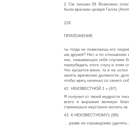
2
См. письмо 39. Возможно, опас
были врагами цезаря Галла (Аmm. Ма
226
ПРИЛОЖЕНИЕ
ты тогда не пожелаешь его скоре
ше друзей? Нет, и по отношению к
нас, называющих себя слугами бо
переубедить этого слугу и этим с
Что касается меня, то я не хотел 
занять жреческие должности, дол
чтобы жрец начинал со своего со
42. НЕИЗВЕСТНОЙ
,1
« (87)
Я получил от твоей мудрости пис
всего я выражаю великую благо
стремишься неустанно молить за н
43. К НЕИЗВЕСТНОМУ
1
(88)
… разве не справедливо уделять