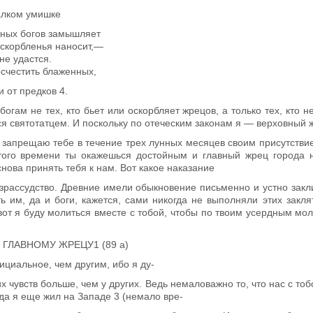
алком умишке
тных богов замышляет
оскорбленья наносит,—
не удастся.
бесчестить блаженных,
и от предков
4
.
огам не тех, кто бьет или оскорб­ляет жрецов, а только тех, кто 
тся святотатцем. И поскольку по отеческим законам я — верховный 
я запрещаю тебе в течение трех лун­ных месяцев своим присутст
этого времени ты окажешься достойным и главный жрец города н
нова принять тебя к нам. Вот какое наказание
зрассудство. Древние имели обыкно­вение письменно и устно закл
ь им, да и боги, кажется, сами никогда не выполняли этих закл
вот я буду молиться вместе с тобой, чтобы по твоим усердным м
У, ГЛАВНОМУ ЖРЕЦУ
1
(89 а)
циальное, чем другим, ибо я ду-
их чувств больше, чем у других. Ведь немаловажно то, что нас с тоб
огда я еще жил на Западе
3
(немало вре-